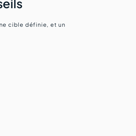
eils
e cible définie, et un
.