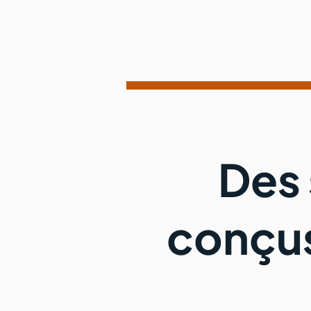
Des 
conçus