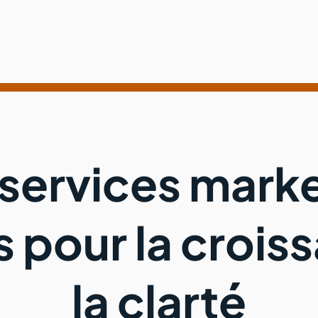
Services
Méthode
Clients
À Propos
services mark
 pour la crois
la clarté