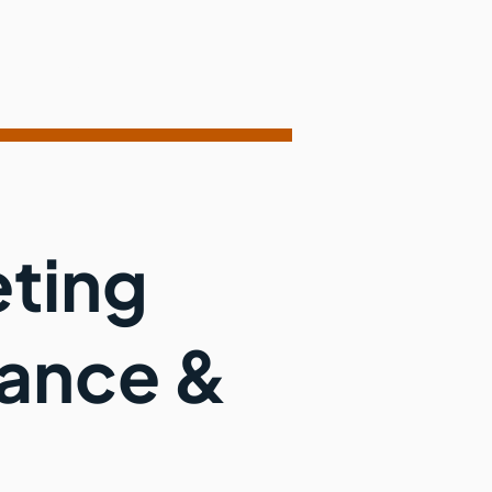
Contact
eting
sance &